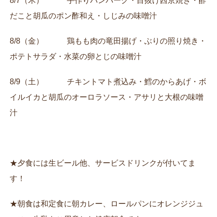
8/7（木） 手作りハンバーグ・目抜け西京焼き・酢
だこと胡瓜のポン酢和え・しじみの味噌汁
8/8（金） 鶏もも肉の竜田揚げ・ぶりの照り焼き・
ポテトサラダ・水菜の卵とじの味噌汁
8/9（土） チキントマト煮込み・鱈のからあげ・ボ
イルイカと胡瓜のオーロラソース・アサリと大根の味噌
汁
★夕食には生ビール他、サービスドリンクが付いてま
す！
★朝食は和定食に朝カレー、ロールパンにオレンジジュ