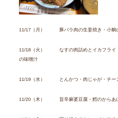
11/17（月） 豚バラ肉の生姜焼き・小鯛
11/18（火） なすの肉詰めとイカフライ
の味噌汁
11/19（水） とんかつ・肉じゃが・チー
11/20（木） 旨辛麻婆豆腐・鱈のからあ